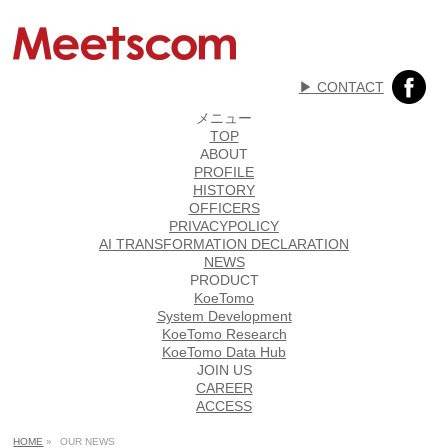
▶︎ CONTACT
メニュー
TOP
ABOUT
PROFILE
HISTORY
OFFICERS
PRIVACYPOLICY
AI TRANSFORMATION DECLARATION
NEWS
PRODUCT
KoeTomo
System Development
KoeTomo Research
KoeTomo Data Hub
JOIN US
CAREER
ACCESS
HOME
»
OUR NEWS