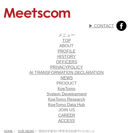
▶︎ CONTACT
メニュー
TOP
ABOUT
PROFILE
HISTORY
OFFICERS
PRIVACYPOLICY
AI TRANSFORMATION DECLARATION
NEWS
PRODUCT
KoeTomo
System Development
KoeTomo Research
KoeTomo Data Hub
JOIN US
CAREER
ACCESS
HOME
»
OUR NEWS
»
適格請求書発行事業者登録番号のお知らせ