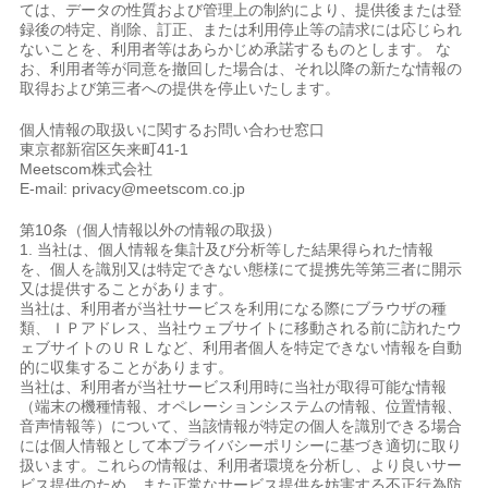
ては、データの性質および管理上の制約により、提供後または登
録後の特定、削除、訂正、または利用停止等の請求には応じられ
ないことを、利用者等はあらかじめ承諾するものとします。 な
お、利用者等が同意を撤回した場合は、それ以降の新たな情報の
取得および第三者への提供を停止いたします。
個人情報の取扱いに関するお問い合わせ窓口
東京都新宿区矢来町41-1
Meetscom株式会社
E-mail: privacy@meetscom.co.jp
第10条（個人情報以外の情報の取扱）
1. 当社は、個人情報を集計及び分析等した結果得られた情報
を、個人を識別又は特定できない態様にて提携先等第三者に開示
又は提供することがあります。
当社は、利用者が当社サービスを利用になる際にブラウザの種
類、ＩＰアドレス、当社ウェブサイトに移動される前に訪れたウ
ェブサイトのＵＲＬなど、利用者個人を特定できない情報を自動
的に収集することがあります。
当社は、利用者が当社サービス利用時に当社が取得可能な情報
（端末の機種情報、オペレーションシステムの情報、位置情報、
音声情報等）について、当該情報が特定の個人を識別できる場合
には個人情報として本プライバシーポリシーに基づき適切に取り
扱います。これらの情報は、利用者環境を分析し、より良いサー
ビス提供のため、また正常なサービス提供を妨害する不正行為防