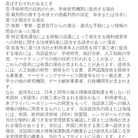
及ぼすおそれがあるとき
⑤ 学術研究の目的のため、学術研究機関に提供する場合
⑥ 裁判所の発する令状その他裁判所の決定、命令または法令に
基づき開示する場合
⑦ 検察・警察・監督官庁からの適法・適式な手順により情報の
照会があった場合
⑧ 特定電気通信による情報の流通によって発生する権利侵害等
への対処に関する法律第5条に該当する請求があった場合
⑨ 前各号に基づき当社が利用者本人の同意を得て第三者に提供
する場合には、当該提供が、学術研究、統計分析、人工知能の学
習、マーケティングその他の目的で行われることがあり、また、
これらの提供には有償の場合が含まれることがあります。提供先
には、人工知能の研究・開発を行う企業、音声認識技術を開発す
る事業者、マーケティングやサービス開発等を行う一般企業、大
学その他の研究機関、データ解析事業者、行政機関等が含まれま
す。
なお、提供先には、日本と同等の個人情報保護制度を有しない日
本国外（米国等）の第三者が含まれる場合があり、利用者等は、
本プライバシーポリシーへの同意をもって、当該第三国への個人
情報の移転に同意するものとします。当該提供先の国または地域
には、米国、欧州経済領域（EEA）加盟国、シンガポールその他
当社が契約に基づき安全管理措置を確認した国または地域が含ま
れる場合があります。当社は、外国に所在する第三者へ提供する
場合、当該国の個人情報保護制度の概要および提供先が講じる安
全管理措置の概要を、当社ウェブサイト上に公表します。また、