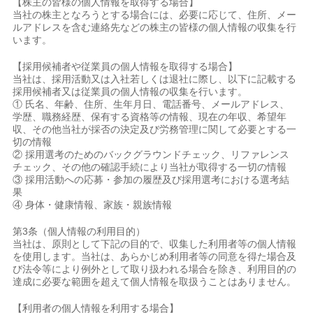
【株主の皆様の個人情報を取得する場合】
当社の株主となろうとする場合には、必要に応じて、住所、メー
ルアドレスを含む連絡先などの株主の皆様の個人情報の収集を行
います。
【採用候補者や従業員の個人情報を取得する場合】
当社は、採用活動又は入社若しくは退社に際し、以下に記載する
採用候補者又は従業員の個人情報の収集を行います。
① 氏名、年齢、住所、生年月日、電話番号、メールアドレス、
学歴、職務経歴、保有する資格等の情報、現在の年収、希望年
収、その他当社が採否の決定及び労務管理に関して必要とする一
切の情報
② 採用選考のためのバックグラウンドチェック、リファレンス
チェック、その他の確認手続により当社が取得する一切の情報
③ 採用活動への応募・参加の履歴及び採用選考における選考結
果
④ 身体・健康情報、家族・親族情報
第3条（個人情報の利用目的）
当社は、原則として下記の目的で、収集した利用者等の個人情報
を使用します。当社は、あらかじめ利用者等の同意を得た場合及
び法令等により例外として取り扱われる場合を除き、利用目的の
達成に必要な範囲を超えて個人情報を取扱うことはありません。
【利用者の個人情報を利用する場合】