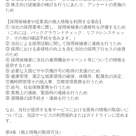
③ 株主向け諸施策の検討を行うにあたり、アンケートの実施の
ため
【採用候補者や従業員の個人情報を利用する場合】
① 当社の採用選考に際し、採用候補者の適格性を評価するため
（これには、バックグラウンドチェック、リファレンスチェッ
ク、その他の確認手続を含みます。）
② 当社による採用活動に関して採用候補者に連絡を行うため
③ 採用における多様性の向上を含む当社の採用プロセスの改善
のため
④ 採用候補者に当社の雇用機会やイベント等についての情報を
提供するため
⑤ 必要な入国ビザや労働許可の取得の支援のため
⑥ 健康管理、適正な就業環境の確保、休職等、配属先の決定、
労働時間管理その他人事、労務管理業務を行うため
⑦ 給与、社会保険業務を行うため
⑧ 業務上の連絡、緊急時の連絡を行うため
⑨ 退職後の諸手続き・連絡を行うため
なお、当社が提供する各サービスにおける固有の情報の取扱いに
ついては、当該サービスの利用規約またはガイドラインに定めま
す。
第4条（個人情報の取得方法）