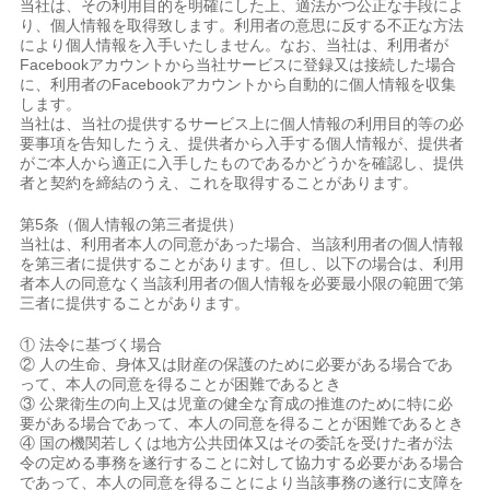
当社は、その利用目的を明確にした上、適法かつ公正な手段によ
り、個人情報を取得致します。利用者の意思に反する不正な方法
により個人情報を入手いたしません。なお、当社は、利用者が
Facebookアカウントから当社サービスに登録又は接続した場合
に、利用者のFacebookアカウントから自動的に個人情報を収集
します。
当社は、当社の提供するサービス上に個人情報の利用目的等の必
要事項を告知したうえ、提供者から入手する個人情報が、提供者
がご本人から適正に入手したものであるかどうかを確認し、提供
者と契約を締結のうえ、これを取得することがあります。
第5条（個人情報の第三者提供）
当社は、利用者本人の同意があった場合、当該利用者の個人情報
を第三者に提供することがあります。但し、以下の場合は、利用
者本人の同意なく当該利用者の個人情報を必要最小限の範囲で第
三者に提供することがあります。
① 法令に基づく場合
② 人の生命、身体又は財産の保護のために必要がある場合であ
って、本人の同意を得ることが困難であるとき
③ 公衆衛生の向上又は児童の健全な育成の推進のために特に必
要がある場合であって、本人の同意を得ることが困難であるとき
④ 国の機関若しくは地方公共団体又はその委託を受けた者が法
令の定める事務を遂行することに対して協力する必要がある場合
であって、本人の同意を得ることにより当該事務の遂行に支障を