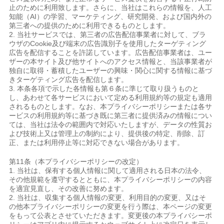
止のために利用致します。さらに、当社はこれらの情報を、人工
知能（AI）の学習、マーケティング、研究開発、および国内外の
第三者への提供のために利用できるものとします。
2. 当社サービスでは、第三者の広告配信事業者に対して、ブラ
ウザのCookie及び端末の広告識別子を使用したターゲティング
広告を配信することを許諾しています。広告配信事業者は、ユー
ザーの本サイト及び他サイトへのアクセス情報と、当該事業者が
独自に取得・蓄積したユーザーの興味・関心に関する情報に基づ
きターゲティング広告を配信します。
3. 本条各項で示した各情報も第６条に準じて取り扱うものと
し、あわせて各サービスにおいて定める利用規約等の規定も適用
されるものとします。なお、本プライバシーポリシーまたは各サ
ービスの利用規約等に基づき既に第三者に提供済みの情報につい
ては、当社は法令の範囲内で対応いたしますが、データの性質お
よび技術上又は管理上の制約により、提供後の特定、削除、訂
正、または利用停止等に対応できない場合があります。
第11条（本プライバシーポリシーの改定）
1. 当社は、保有する個人情報に関して適用される日本の法令、
その他規範を遵守するとともに、本プライバシーポリシーの内容
を適宜見直し、その改善に努めます。
2. 当社は、収集する個人情報の変更、利用目的の変更、又はそ
の他本プライバシーポリシーの変更を行う際は、本ページの変更
をもって公表とさせていただきます。変更後の本プライバシーポ