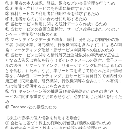
① 利用者の本人確認、登録、退会などの会員管理を行うため
② 利用者へ当社サービスを円滑に提供するため
③ 有料サービスの利用者に利用料金を請求するため
④ 利用者からのお問い合わせに対応するため
⑤ 当社サービス利用に関する統計データを作成するため
⑥ 当社サービスの企画立案検討、サービス改善にあたってのア
ンケート実施及び分析のため
⑦ マーケティングデータの調査、統計、分析および国内外の第
三者（民間企業、研究機関、行政機関等を含みます）によるAI開
発・マーケティング活動・新サービス開発等への提供のため
⑧ 当社サービスに関する情報等又は当社以外の事業者が広告主
となる広告又は宣伝を行う（ダイレクトメールの送付、電子メー
ルの送信、リマーケティング、リターゲティング広告によるもの
とを含む。）ため。なお、本サービスを通じて得られた音声情報
等を、AI学習、マーケティング、新サービス開発目的で国内外の
第三者（民間企業、研究機関、行政機関等を含みます）へ有償ま
たは無償で提供することを含みます。
⑨ 当社キャンペーン等の抽選及び賞品発送のためその他当社サ
ービスに関する重要なお知らせなど、必要に応じた連絡を行うた
め
⑩ Facebookとの接続のため
【株主の皆様の個人情報を利用する場合】
① 会社法に基づく株主の権利の行使及び義務の履行のため
② 各種法令に基づく株主データ作成等の株主管理のため