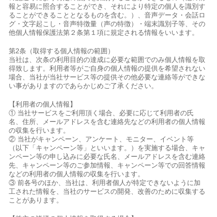
報と容易に照合することができ、それにより特定の個人を識別す
ることができることとなるものを含む。）、音声データ・会話ロ
グ・文字起こし・音声特徴量（声の特徴）・端末識別子等、その
他個人情報保護法第２条第１項に規定される情報をいいます。
第2条（取得する個人情報の範囲）
当社は、次条の利用目的の達成に必要な範囲でのみ個人情報を取
得致します。利用者等がご自身の個人情報の提供を希望されない
場合、当社が当社サービス等の提供その他必要な連絡等ができな
い事がありますのであらかじめご了承ください。
【利用者の個人情報】
① 当社サービスをご利用頂く場合、必要に応じて利用者の氏
名、住所、メールアドレスを含む連絡先などの利用者の個人情報
の収集を行います。
② 当社がキャンペーン、アンケート、モニター、イベント等
（以下「キャンペーン等」といいます。）を実施する場合、キャ
ンペーン等の申し込みに必要な氏名、メールアドレスを含む連絡
先、キャンペーン等のご参加情報、キャンペーン等での回答情報
などの利用者の個人情報の収集を行います。
③ 前各号のほか、当社は、利用者個人が特定できないように加
工された情報を、当社のサービスの開発、改善のために収集する
ことがあります。