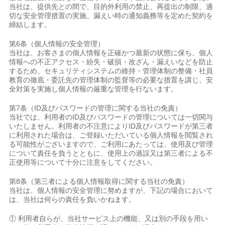
当社は、提供先との間で、目的外利用の禁止、再提出の制限、適
切な安全管理措置の実施、漏えい時の通知義務等を定めた契約を
締結します。
第6条（個人情報の安全管理）
当社は、お客さまの個人情報を正確かつ最新の状態に保ち、個人
情報への不正アクセス・紛失・破損・改ざん・漏えいなどを防止
するため、セキュリティシステムの維持・管理体制の整備・社員
教育の徹底・委託先の管理体制の監督等の必要な措置を講じ、安
全対策を実施し個人情報の厳重な管理を行ないます。
第7条（ID及びパスワードの管理に関する当社の免責）
当社では、利用者のID及びパスワードの管理については一切関与
いたしません。利用者の不注意によりID及びパスワードが第三者
に利用された場合は、ご登録いただいている個人情報を閲覧され
る可能性がございますので、ご利用にあたっては、使用及び管理
について責任を負うとともに、使用上の過誤又は第三者による不
正使用等について十分に注意をしてください。
第8条（第三者による個人情報取得に関する当社の免責）
当社は、個人情報の安全管理に努めますが、下記の場合において
は、当社は何らの責任を負いかねます。
① 利用者自らが、当社サービス上の機能、又は別の手段を用い