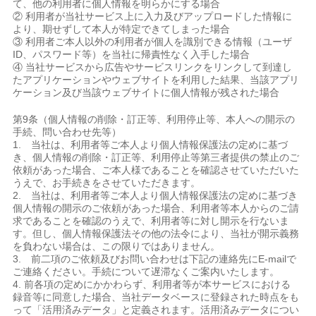
て、他の利用者に個人情報を明らかにする場合
② 利用者が当社サービス上に入力及びアップロードした情報に
より、期せずして本人が特定できてしまった場合
③ 利用者ご本人以外の利用者が個人を識別できる情報（ユーザ
ID、パスワード等）を当社に帰責性なく入手した場合
④ 当社サービスから広告やサービスリンクをリンクして到達し
たアプリケーションやウェブサイトを利用した結果、当該アプリ
ケーション及び当該ウェブサイトに個人情報が残された場合
第9条（個人情報の削除・訂正等、利用停止等、本人への開示の
手続、問い合わせ先等）
1. 当社は、利用者等ご本人より個人情報保護法の定めに基づ
き、個人情報の削除・訂正等、利用停止等第三者提供の禁止のご
依頼があった場合、ご本人様であることを確認させていただいた
うえで、お手続きをさせていただきます。
2. 当社は、利用者等ご本人より個人情報保護法の定めに基づき
個人情報の開示のご依頼があった場合、利用者等本人からのご請
求であることを確認のうえで、利用者等に対し開示を行ないま
す。但し、個人情報保護法その他の法令により、当社が開示義務
を負わない場合は、この限りではありません。
3. 前二項のご依頼及びお問い合わせは下記の連絡先にE-mailで
ご連絡ください。手続について遅滞なくご案内いたします。
4. 前各項の定めにかかわらず、利用者等が本サービスにおける
録音等に同意した場合、当社データベースに登録された時点をも
って「活用済みデータ」と定義されます。活用済みデータについ