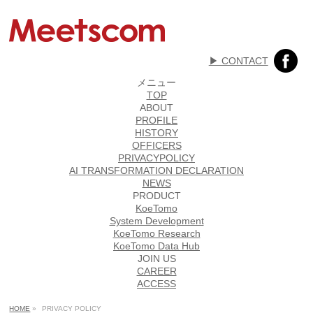
▶︎ CONTACT
メニュー
TOP
ABOUT
PROFILE
HISTORY
OFFICERS
PRIVACYPOLICY
AI TRANSFORMATION DECLARATION
NEWS
PRODUCT
KoeTomo
System Development
KoeTomo Research
KoeTomo Data Hub
JOIN US
CAREER
ACCESS
HOME
»
PRIVACY POLICY