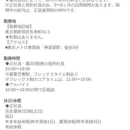
※正社員と契約社員のみ、3〜6ヶ月の試用期間があります。期
間中の給与は、正規雇用時の90%です。
勤務地
【勤務地詳細】
東京都新宿区矢来町41-1
★転勤はありません。
【アクセス】
■東京メトロ東西線「神楽坂駅」徒歩3分
勤務時間
◆正社員・週3日勤務の契約社員
10:00〜19:00
※裁量労働制、フレックスタイム制あり
※フレックス制のコアタイムは、11:00〜15:00
◆アルバイト
10:00〜19:00の間で応相談
休日/休暇
◆正社員
完全週休2日制(土日)
祝日
年末年始休暇(昨年実績1日)、夏期休暇(昨年実績3日)
有給休暇