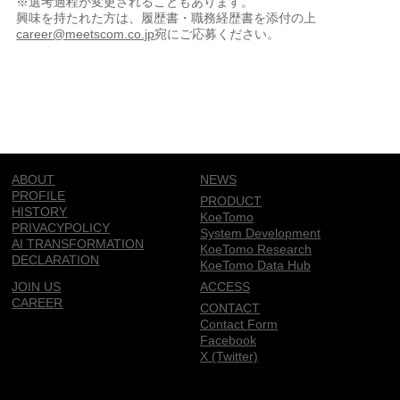
※選考過程が変更されることもあります。
興味を持たれた方は、履歴書・職務経歴書を添付の上
career@meetscom.co.jp
宛にご応募ください。
ABOUT
NEWS
PROFILE
PRODUCT
HISTORY
KoeTomo
PRIVACYPOLICY
System Development
AI TRANSFORMATION
KoeTomo Research
DECLARATION
KoeTomo Data Hub
JOIN US
ACCESS
CAREER
CONTACT
Contact Form
Facebook
X (Twitter)