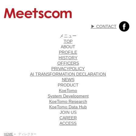
▶︎ CONTACT
メニュー
TOP
ABOUT
PROFILE
HISTORY
OFFICERS
PRIVACYPOLICY
AI TRANSFORMATION DECLARATION
NEWS
PRODUCT
KoeTomo
System Development
KoeTomo Research
KoeTomo Data Hub
JOIN US
CAREER
ACCESS
HOME
»
ディレクター