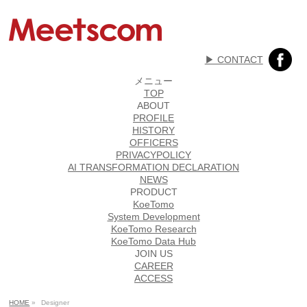
▶︎ CONTACT
メニュー
TOP
ABOUT
PROFILE
HISTORY
OFFICERS
PRIVACYPOLICY
AI TRANSFORMATION DECLARATION
NEWS
PRODUCT
KoeTomo
System Development
KoeTomo Research
KoeTomo Data Hub
JOIN US
CAREER
ACCESS
HOME
»
Designer