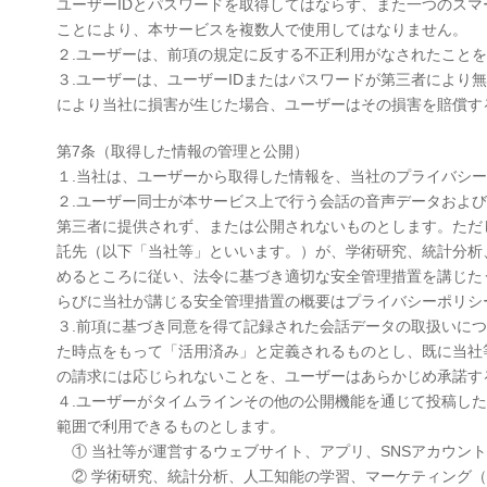
ユーザーIDとパスワードを取得してはならず、また一つのス
ことにより、本サービスを複数人で使用してはなりません。
２.ユーザーは、前項の規定に反する不正利用がなされたこと
３.ユーザーは、ユーザーIDまたはパスワードが第三者によ
により当社に損害が生じた場合、ユーザーはその損害を賠償す
第7条（取得した情報の管理と公開）
１.当社は、ユーザーから取得した情報を、当社のプライバシ
２.ユーザー同士が本サービス上で行う会話の音声データおよ
第三者に提供されず、または公開されないものとします。ただ
託先（以下「当社等」といいます。）が、学術研究、統計分析
めるところに従い、法令に基づき適切な安全管理措置を講じた
らびに当社が講じる安全管理措置の概要はプライバシーポリシ
３.前項に基づき同意を得て記録された会話データの取扱いに
た時点をもって「活用済み」と定義されるものとし、既に当社
の請求には応じられないことを、ユーザーはあらかじめ承諾す
４.ユーザーがタイムラインその他の公開機能を通じて投稿し
範囲で利用できるものとします。
① 当社等が運営するウェブサイト、アプリ、SNSアカウン
② 学術研究、統計分析、人工知能の学習、マーケティング（