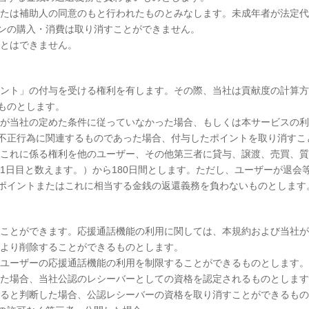
または補助人の同意のもと行われたものとみなします。未成年者が法定
ンの購入・消費は取り消すことができません。
ことはできません。
イント」の付与を受ける権利を有します。その際、当社は貢献度の計算
ものとします。
用が当社の定めた条件に従っていなかった場合、もしくは本サービスの
不正行為に関連するものであった場合、付与したポイントを取り消すこ
はこれに係る権利を他のユーザー、その他第三者に貸与、譲渡、売買、
1日目と数えます。）から180日間とします。ただし、ユーザーが退
ポイントまたはこれに相当する金銭の返還義務を負わないものとします
ることができます。応援通話機能の利用に関しては、本規約および当社
により削除することができるものとします。
該ユーザーの応援通話機能の利用を制限することができるものとします。
した場合、当社公認のレシーバーとしての資格を認定されるものとします
すると判断した場合、公認レシーバーの資格を取り消すことができるも