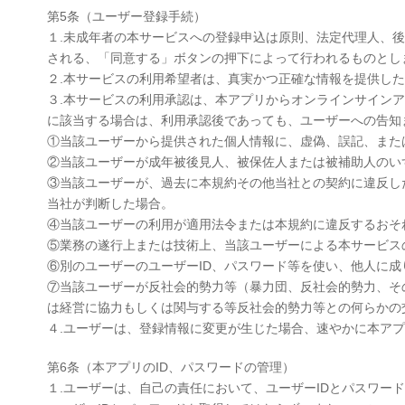
第5条（ユーザー登録手続）
１.未成年者の本サービスへの登録申込は原則、法定代理人、
される、「同意する」ボタンの押下によって行われるものとし
２.本サービスの利用希望者は、真実かつ正確な情報を提供し
３.本サービスの利用承認は、本アプリからオンラインサイン
に該当する場合は、利用承認後であっても、ユーザーへの告知
①当該ユーザーから提供された個人情報に、虚偽、誤記、また
②当該ユーザーが成年被後見人、被保佐人または被補助人のい
③当該ユーザーが、過去に本規約その他当社との契約に違反し
当社が判断した場合。
④当該ユーザーの利用が適用法令または本規約に違反するおそ
⑤業務の遂行上または技術上、当該ユーザーによる本サービス
⑥別のユーザーのユーザーID、パスワード等を使い、他人に
⑦当該ユーザーが反社会的勢力等（暴力団、反社会的勢力、そ
は経営に協力もしくは関与する等反社会的勢力等との何らかの
４.ユーザーは、登録情報に変更が生じた場合、速やかに本ア
第6条（本アプリのID、パスワードの管理）
１.ユーザーは、自己の責任において、ユーザーIDとパスワ