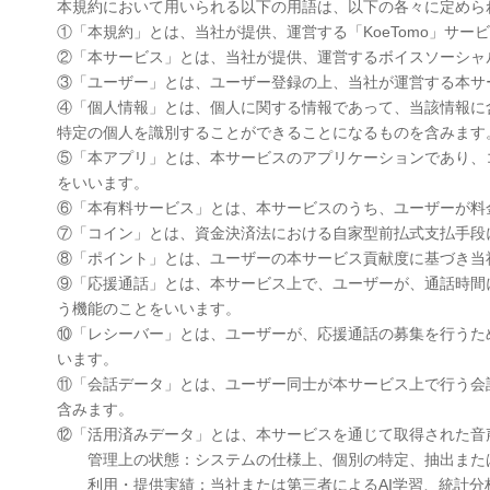
本規約において用いられる以下の用語は、以下の各々に定めら
①「本規約」とは、当社が提供、運営する「KoeTomo」サ
②「本サービス」とは、当社が提供、運営するボイスソーシャル
③「ユーザー」とは、ユーザー登録の上、当社が運営する本サ
④「個人情報」とは、個人に関する情報であって、当該情報に
特定の個人を識別することができることになるものを含みます
⑤「本アプリ」とは、本サービスのアプリケーションであり、
をいいます。
⑥「本有料サービス」とは、本サービスのうち、ユーザーが料
⑦「コイン」とは、資金決済法における自家型前払式支払手段
⑧「ポイント」とは、ユーザーの本サービス貢献度に基づき当
⑨「応援通話」とは、本サービス上で、ユーザーが、通話時間
う機能のことをいいます。
⑩「レシーバー」とは、ユーザーが、応援通話の募集を行うた
います。
⑪「会話データ」とは、ユーザー同士が本サービス上で行う会
含みます。
⑫「活用済みデータ」とは、本サービスを通じて取得された音
管理上の状態：システムの仕様上、個別の特定、抽出または
利用・提供実績：当社または第三者によるAI学習、統計分