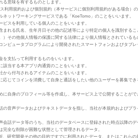
れる意味を有するものとします。
ービス利用規約および個別規約（本サービスに個別利用規約がある場合）
ネットワーキングサービスである「KoeTomo」のことをいいます。
ービスを利用している個人のことをいいます。
含まれる氏名、生年月日その他の記述等により特定の個人を識別するこ
。）その他個人情報の保護に関する法律により個人情報とされているも
コンピュータプログラムにより開発されたスマートフォンおよびタブレ
金を支払って利用するものをいいます。
に該当する本アプリ内通貨のことをいいます。
社から付与されるアイテムのことをいいます。
に応じてコインを消費して自身と通話をしたい他のユーザーを募集でき
めに自身のプロフィール等を作成し、本サービス上で公開することがで
話の音声データおよびテキストデータを指し、当社が本規約およびプラ
声会話データ等のうち、当社のデータベースに登録された時点以降のデ
完全な削除が困難な状態として管理されるデータ。
析、研究開発その他の目的ですでに利用されたデータ、またはこれらの