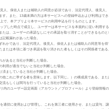
後見人、保佐人または補助人の同意が必須であり、法定代理人、後見人
ます。また、13歳未満の方は本サービスへの登録申込および利用はでき
た上で、本アプリより本サービスの利用申込を行うものとします。
アップした時点で成立し、ユーザーは本サービスを本規約に従い利用す
または、ユーザーの承諾なしにその承認を取り消すことができるものと
は記載漏れがあった場合。
ずれかであり、法定代理人、後見人、保佐人または補助人の同意等を得
たまたは本項に基づき承認を取り消された者もしくはその関係者である
れがあると当社が判断した場合。
の利用が適当でないと当社が判断した場合。
成り済ましていると当社が判断した場合。
の他これに準ずる者を意味します。以下同じ。）の構成員である、また
交流もしくは関与を行っていると当社が判断した場合。
プリ内のユーザー設定画面（アカウント／プロフィール）より登録情報
ードを適切に使用および管理し、これを第三者に使用させ、または貸与、