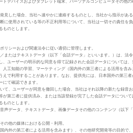
マートデバイスおよびタブレット端末、パーソナルコンピュータその他の
を発見した場合、当社へ速やかに連絡するものとし、当社から指示があ
り無断に使用されている等の不正利用等について、当社は一切その責任を
るものとします。
ーポリシーおよび関連法令に従い適切に管理します。
び／またはテキストデータ（以下「会話データ」といいます。）は、法
し、ユーザーの明示的な同意を得て記録された会話データについては、
、人工知能の学習、マーケティング（国内外の第三者による活用を含み
うえで利用することがあります。なお、提供先には、日本国外の第三者
ーにて確認できます。
ついて、ユーザーが同意を撤回した場合、当社はそれ以降の新たな録音
等が第三者に提供済み、または当該登録が完了した会話データについて
るものとします。
た音声データ、テキストデータ、画像データその他のコンテンツ（以下
トその他の媒体における公開・利用。
国内外の第三者による活用を含みます）、その他研究開発等の目的で、