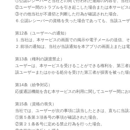
①公認レシーバーと当社との間で行われた連絡の内容を、当社
②ユーザー間のトラブルを引き起こした場合または本サービス
③その他当社が不適切と判断した行為が確認された場合。
６.公認レシーバーの資格を失った場合であっても、当該ユー
第12条（ユーザーへの通知）
１.当社は、本サービスの画面での掲示や電子メールの送信、
２.前項の通知は、当社が当該通知を本アプリの画面上または
第13条（権利の譲渡禁止）
ユーザーは、本サービスを受けることができる権利を、第三者
該ユーザーまたはかかる処分を受けた第三者が損害を被った場
第14条（紛争対応）
応援通話機能を含む本サービスの利用に関してユーザー間にお
第15条（資格の喪失）
当社では、ユーザーが次の事項に該当したときは、直ちに当該
①第５条第３項各号の事項が確認された場合。
②第２１条各号に定める禁止行為を行った場合。