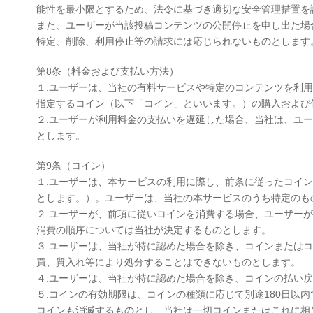
能性を最小限とするため、法令に基づき適切な安全管理措置を
また、ユーザーが当該投稿コンテンツの公開停止を申し出た場
特定、削除、利用停止等の請求には応じられないものとします
第8条（料金および支払い方法）
１.ユーザーは、当社の有料サービスや特定のコンテンツを利
指定するコイン（以下「コイン」といいます。）の購入および
２.ユーザーが利用料金の支払いを遅延した場合、当社は、ユー
とします。
第9条（コイン）
１.ユーザーは、本サービスの利用に際し、前条に従ったコイ
とします。）。ユーザーは、当社の本サービスのうち特定のも
２.ユーザーが、前項に従いコインを消費する場合、ユーザー
消費の順序については当社が決定するものとします。
３.ユーザーは、当社が特に認めた場合を除き、コインまたは
買、質入れ等により処分することはできないものとします。
４.ユーザーは、当社が特に認めた場合を除き、コインの払い
５.コインの有効期限は、コインの種類に応じて別途180日
コインも消滅するものとし、当社は一切コインまたはこれに相