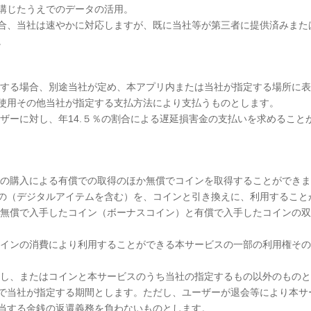
講じたうえでのデータの活用。
合、当社は速やかに対応しますが、既に当社等が第三者に提供済みまた
。
用する場合、別途当社が定め、本アプリ内または当社が指定する場所に
使用その他当社が指定する支払方法により支払うものとします。
ザーに対し、年14.５％の割合による遅延損害金の支払いを求めるこ
ンの購入による有償での取得のほか無償でコインを取得することができ
の（デジタルアイテムを含む）を、コインと引き換えに、利用すること
が無償で入手したコイン（ボーナスコイン）と有償で入手したコインの
コインの消費により利用することができる本サービスの一部の利用権そ
戻し、またはコインと本サービスのうち当社の指定するもの以外のもの
以内で当社が指定する期間とします。ただし、ユーザーが退会等により本
当する金銭の返還義務を負わないものとします。