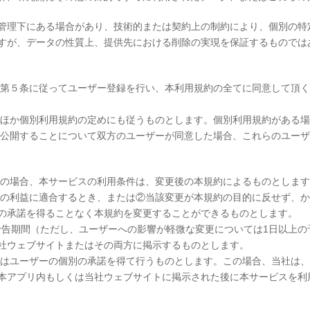
理下にある場合があり、技術的または契約上の制約により、個別の特
すが、データの性質上、提供先における削除の実現を保証するものでは
、第５条に従ってユーザー登録を行い、本利用規約の全てに同意して頂
のほか個別利用規約の定めにも従うものとします。個別利用規約がある
て公開することについて双方のユーザーが同意した場合、これらのユー
この場合、本サービスの利用条件は、変更後の本規約によるものとします
般の利益に適合するとき、または②当該変更が本規約の目的に反せず、
の承諾を得ることなく本規約を変更することができるものとします。
の予告期間（ただし、ユーザーへの影響が軽微な変更については1日以上
社ウェブサイトまたはその両方に掲示するものとします。
てはユーザーの個別の承諾を得て行うものとします。この場合、当社は
本アプリ内もしくは当社ウェブサイトに掲示された後に本サービスを利