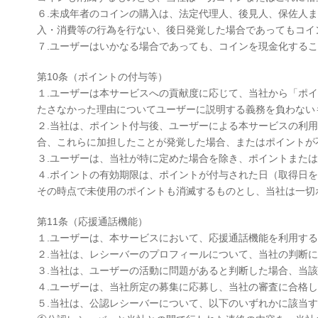
６.未成年者のコインの購入は、法定代理人、後見人、保佐人
入・消費等の行為を行ない、後日発覚した場合であってもコイ
７.ユーザーはいかなる場合であっても、コインを現金化する
第10条（ポイントの付与等）
１.ユーザーは本サービスへの貢献度に応じて、当社から「ポ
たさなかった理由についてユーザーに説明する義務を負わない
２.当社は、ポイント付与後、ユーザーによる本サービスの利
合、これらに加担したことが発覚した場合、またはポイントが
３.ユーザーは、当社が特に定めた場合を除き、ポイントまた
４.ポイントの有効期限は、ポイントが付与された日（取得日を
その時点で未使用のポイントも消滅するものとし、当社は一切
第11条（応援通話機能）
１.ユーザーは、本サービスにおいて、応援通話機能を利用す
２.当社は、レシーバーのプロフィールについて、当社の判断
３.当社は、ユーザーの活動に問題があると判断した場合、当
４.ユーザーは、当社所定の募集に応募し、当社の審査に合格
５.当社は、公認レシーバーについて、以下のいずれかに該当