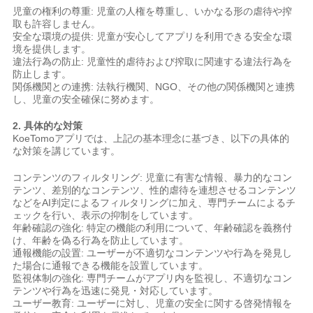
児童の権利の尊重: 児童の人権を尊重し、いかなる形の虐待や搾
取も許容しません。
安全な環境の提供: 児童が安心してアプリを利用できる安全な環
境を提供します。
違法行為の防止: 児童性的虐待および搾取に関連する違法行為を
防止します。
関係機関との連携: 法執行機関、NGO、その他の関係機関と連携
し、児童の安全確保に努めます。
2. 具体的な対策
KoeTomoアプリでは、上記の基本理念に基づき、以下の具体的
な対策を講じています。
コンテンツのフィルタリング: 児童に有害な情報、暴力的なコン
テンツ、差別的なコンテンツ、性的虐待を連想させるコンテンツ
などをAI判定によるフィルタリングに加え、専門チームによるチ
ェックを行い、表示の抑制をしています。
年齢確認の強化: 特定の機能の利用について、年齢確認を義務付
け、年齢を偽る行為を防止しています。
通報機能の設置: ユーザーが不適切なコンテンツや行為を発見し
た場合に通報できる機能を設置しています。
監視体制の強化: 専門チームがアプリ内を監視し、不適切なコン
テンツや行為を迅速に発見・対応しています。
ユーザー教育: ユーザーに対し、児童の安全に関する啓発情報を