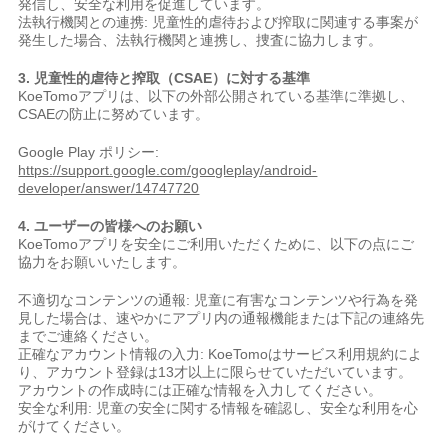
発信し、安全な利用を促進しています。
法執行機関との連携: 児童性的虐待および搾取に関連する事案が
発生した場合、法執行機関と連携し、捜査に協力します。
3. 児童性的虐待と搾取（CSAE）に対する基準
KoeTomoアプリは、以下の外部公開されている基準に準拠し、
CSAEの防止に努めています。
Google Play ポリシー:
https://support.google.com/googleplay/android-
developer/answer/14747720
4. ユーザーの皆様へのお願い
KoeTomoアプリを安全にご利用いただくために、以下の点にご
協力をお願いいたします。
不適切なコンテンツの通報: 児童に有害なコンテンツや行為を発
見した場合は、速やかにアプリ内の通報機能または下記の連絡先
までご連絡ください。
正確なアカウント情報の入力: KoeTomoはサービス利用規約によ
り、アカウント登録は13才以上に限らせていただいています。
アカウントの作成時には正確な情報を入力してください。
安全な利用: 児童の安全に関する情報を確認し、安全な利用を心
がけてください。