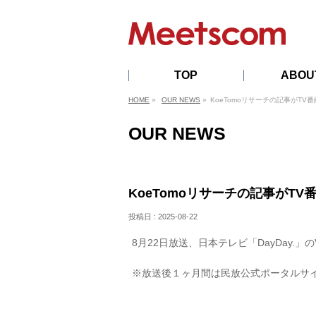
TOP
ABOU
PROFILE
HISTORY
OFFICERS
PRIVACYPOL
AI
HOME
»
OUR NEWS
»
KoeTomoリサーチの記事がTV
TRANSFORM
DECLARATI
OUR NEWS
KoeTomoリサーチの記事がT
投稿日 : 2025-08-22
8月22日放送、日本テレビ「DayDay.」の
※放送後１ヶ月間は民放公式ポータルサイ