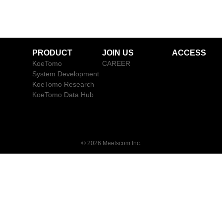
PRODUCT
JOIN US
ACCESS
KoeTomo
CAREER
System Development
KoeTomo Research
KoeTomo Data Hub
© 2026
Meetscom Inc.