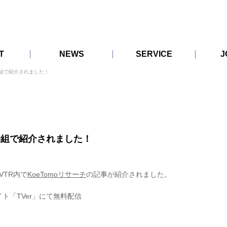
T
NEWS
SERVICE
J
ICY
KoeTomo
System
KoeTomo Research
KoeTomo Data Hub
CARE
番組で紹介されました！
ATION
Development
ON
V番組で紹介されました！
VTR内で
KoeTomoリサーチ
の記事が紹介されました。
ト「TVer」にて無料配信